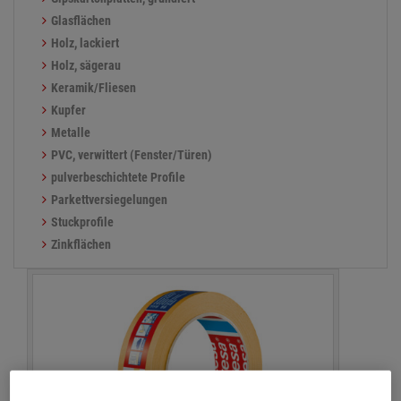
Glasflächen
Holz, lackiert
Holz, sägerau
Keramik/Fliesen
Kupfer
Metalle
PVC, verwittert (Fenster/Türen)
pulverbeschichtete Profile
Parkettversiegelungen
Stuckprofile
Zinkflächen