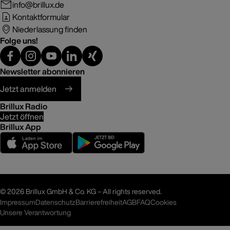
info@brillux.de
Kontaktformular
Niederlassung finden
Folge uns!
Newsletter abonnieren
Jetzt anmelden
Brillux Radio
Jetzt öffnen
Brillux App
©
2026 Brillux GmbH & Co. KG – All rights reserved.
Impressum
Datenschutz
Barrierefreiheit
AGB
FAQ
Cookies
Unsere Verantwortung