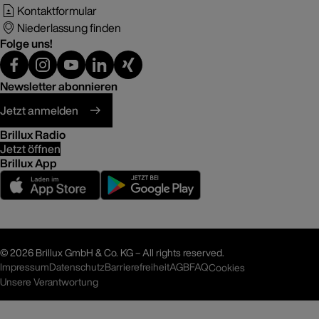
Kontaktformular
Niederlassung finden
Folge uns!
Newsletter abonnieren
Jetzt anmelden
Brillux Radio
Jetzt öffnen
Brillux App
©
2026 Brillux GmbH & Co. KG – All rights reserved.
Impressum
Datenschutz
Barrierefreiheit
AGB
FAQ
Cookies
Unsere Verantwortung