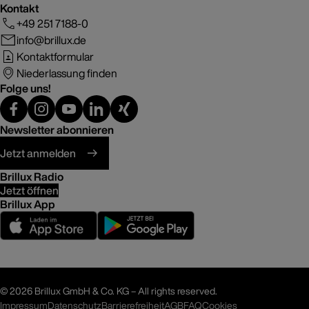
Kontakt
+49 251 7188-0
info@brillux.de
Kontaktformular
Niederlassung finden
Folge uns!
Newsletter abonnieren
Jetzt anmelden
Brillux Radio
Jetzt öffnen
Brillux App
©
2026 Brillux GmbH & Co. KG – All rights reserved.
Impressum
Datenschutz
Barrierefreiheit
AGB
FAQ
Cookies