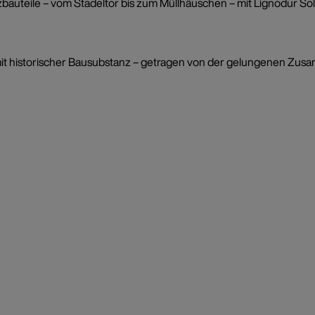
zbauteile – vom Stadeltor bis zum Müllhäuschen – mit Lignodur Solv
mit historischer Bausubstanz – getragen von der gelungenen Zusa