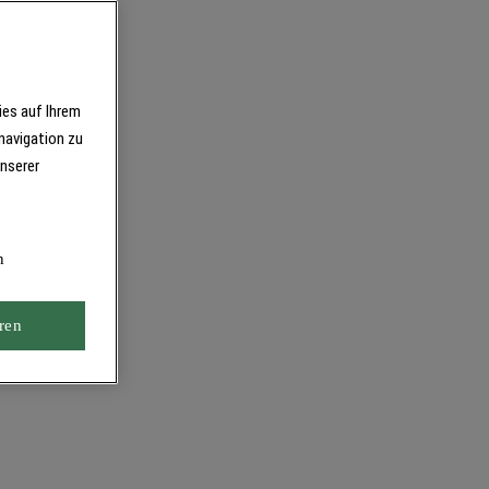
ies auf Ihrem
navigation zu
unserer
n
ren