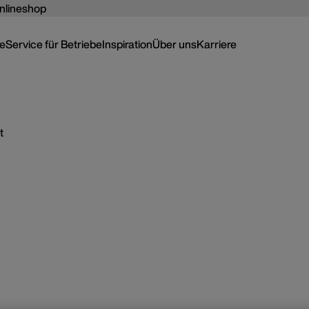
nlineshop
ce
Service für Betriebe
Inspiration
Über uns
Karriere
t