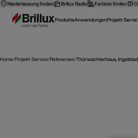
Niederlassung finden
Brillux Radio
Farbton finden
O
Produkte
Anwendungen
Projekt-Servi
Home
/
Projekt-Service
/
Referenzen
/
Thürwachterhaus, Ingolstad