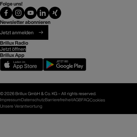
Folge uns!
Newsletter abonnieren
Jetzt anmelden
Brillux Radio
Jetzt öffnen
Brillux App
©
2026 Brillux GmbH & Co. KG – All rights reserved.
Impressum
Datenschutz
Barrierefreiheit
AGB
FAQ
Cookies
Unsere Verantwortung