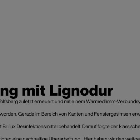
ng mit Lignodur
Wolfsberg zuletzt erneuert und mit einem Wärmedämm-Verbundsyste
rden. Gerade im Bereich von Kanten und Fenstergesimsen erwies s
mit Brillux Desinfektionsmittel behandelt. Darauf folgte der klas
 eine nachhaltige Überarbeitung. „Hier haben wir den weitgehend