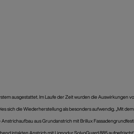
m ausgestattet. Im Laufe der Zeit wurden die Auswirkungen von 
ich die Wiederherstellung als besonders aufwendig. „Mit dem WD
sische Anstrichaufbau aus Grundanstrich mit Brillux Fassadengrund
 intakten Anstrich mit Lignodur SolvoGuard 885 aufgefrischt“, s